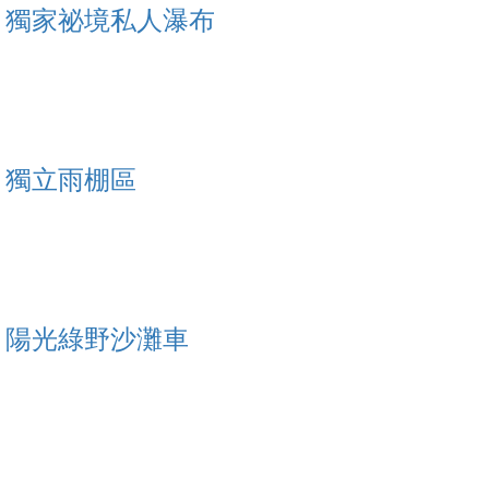
獨家祕境私人瀑布
獨立雨棚區
陽光綠野沙灘車