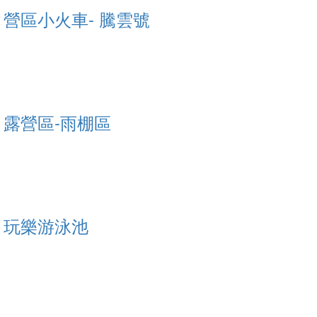
營區小火車- 騰雲號
露營區-雨棚區
玩樂游泳池