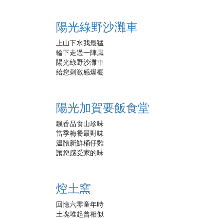
陽光綠野沙灘車
上山下水我最猛
輪下走過一陣風
陽光綠野沙灘車
給您刺激感爆棚
陽光加賀要飯食堂
飄香品食山珍味
當季梅餐最對味
溫體新鮮桶仔雞
讓您感受家的味
焢土窯
回憶六零童年時
土塊堆起曾相似