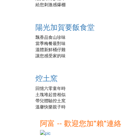
給您刺激感爆棚
陽光加賀要飯食堂
飄香品食山珍味
當季梅餐最對味
溫體新鮮桶仔雞
讓您感受家的味
焢土窯
回憶六零童年時
土塊堆起曾相似
帶兒體驗控土窯
溫馨快樂親子時
阿富 -- 歡迎您加"賴"連絡