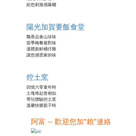
給您刺激感爆棚
陽光加賀要飯食堂
飄香品食山珍味
當季梅餐最對味
溫體新鮮桶仔雞
讓您感受家的味
焢土窯
回憶六零童年時
土塊堆起曾相似
帶兒體驗控土窯
溫馨快樂親子時
阿富 -- 歡迎您加"賴"連絡