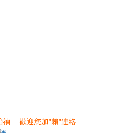
怡禎 -- 歡迎您加"賴"連絡