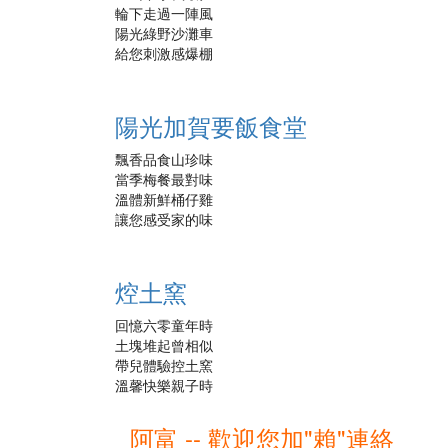
輪下走過一陣風
陽光綠野沙灘車
給您刺激感爆棚
陽光加賀要飯食堂
飄香品食山珍味
當季梅餐最對味
溫體新鮮桶仔雞
讓您感受家的味
焢土窯
回憶六零童年時
土塊堆起曾相似
帶兒體驗控土窯
溫馨快樂親子時
阿富 -- 歡迎您加"賴"連絡