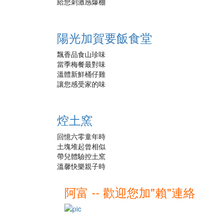
給您刺激感爆棚
陽光加賀要飯食堂
飄香品食山珍味
當季梅餐最對味
溫體新鮮桶仔雞
讓您感受家的味
焢土窯
回憶六零童年時
土塊堆起曾相似
帶兒體驗控土窯
溫馨快樂親子時
阿富 -- 歡迎您加"賴"連絡